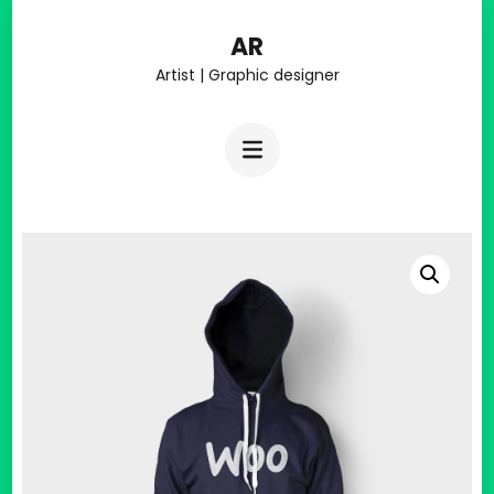
Salta
AR
al
Artist | Graphic designer
contenuto
(premi
Invio)