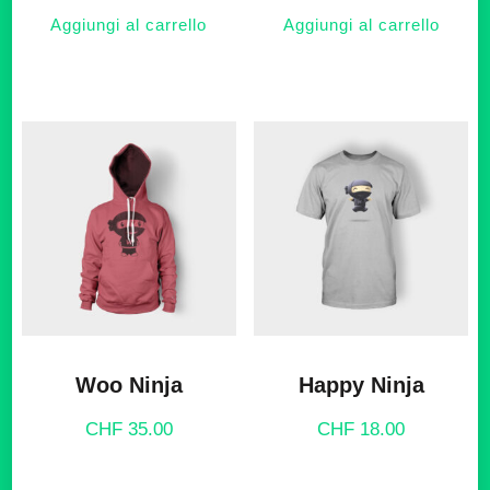
originale
attua
Aggiungi al carrello
Aggiungi al carrello
era:
è:
CHF 20.00.
CHF 
Woo Ninja
Happy Ninja
CHF
35.00
CHF
18.00