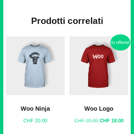
Prodotti correlati
In offerta!
Woo Ninja
Woo Logo
Il
Il
CHF
20.00
CHF
20.00
CHF
18.00
prezzo
prez